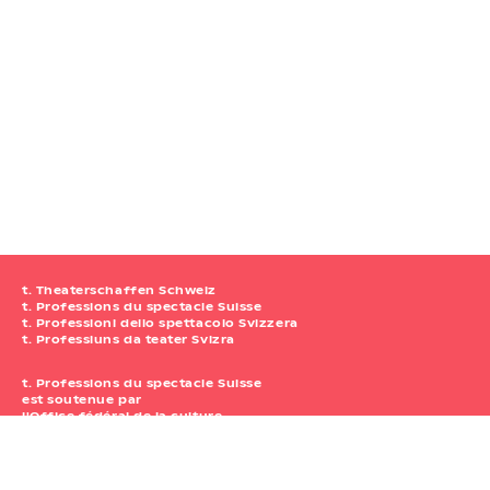
t. Theaterschaffen Schweiz
t. Professions du spectacle Suisse
t. Professioni dello spettacolo Svizzera
t. Professiuns da teater Svizra
t. Professions du spectacle Suisse
est soutenue par
l'Office fédéral de la culture.
t. Professions du spectacle Suisse
Waisenhausplatz 30