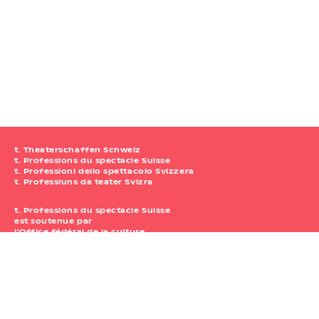
t. Theaterschaffen Schweiz
t. Professions du spectacle Suisse
t. Professioni dello spettacolo Svizzera
t. Professiuns da teater Svizra
t. Professions du spectacle Suisse
est soutenue par
l'Office fédéral de la culture.
t. Professions du spectacle Suisse
Waisenhausplatz 30
Atelier 111
3011 Berne