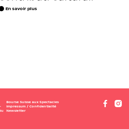
En savoir plus
Bourse Suisse aux Spectacles
–
Impressum
/
Confidentialité
 du
Newsletter