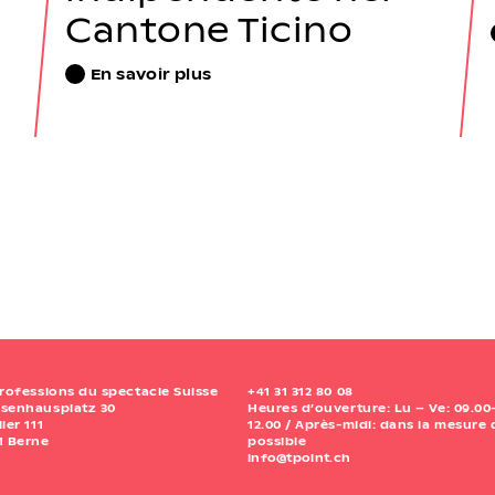
Cantone Ticino
En savoir plus
Professions du spectacle Suisse
+41 31 312 80 08
senhausplatz 30
Heures d’ouverture: Lu – Ve: 09.00
lier 111
12.00 / Après-midi: dans la mesure
1 Berne
possible
info@tpoint.ch