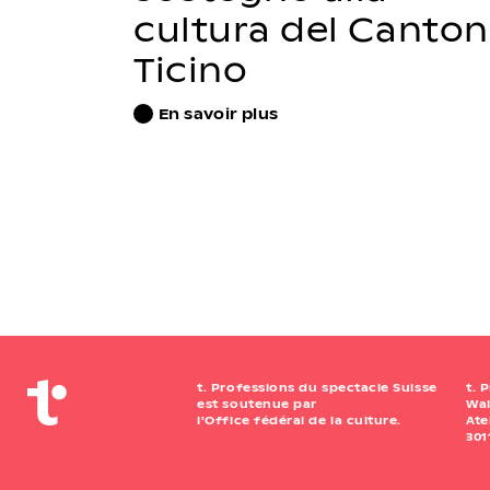
cultura del Canton
Ticino
En savoir plus
t. Professions du spectacle Suisse
t. 
est soutenue par
Wai
l'Office fédéral de la culture.
Ate
301