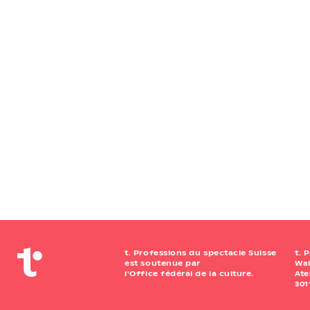
t. Professions du spectacle Suisse
t. 
est soutenue par
Wai
l'Office fédéral de la culture.
Ate
301