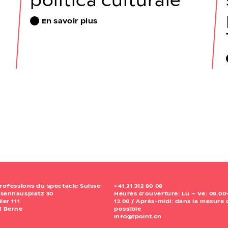
En savoir plus
Professions du spectacle Suisse
+41 31 312 80 08
senhausplatz 30
Heures d’ouverture: Lu – Ve: 09.00
lier 111
12.00 / Après-midi: dans la mesure
1 Berne
possible
info@tpoint.ch