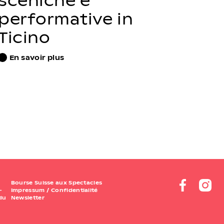
performative in
Ticino
En savoir plus
Bourse Suisse aux Spectacles
–
Impressum
/
Confidentialité
 du
Newsletter