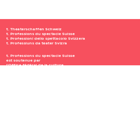
t. Theaterschaffen Schweiz
t. Professions du spectacle Suisse
t. Professioni dello spettacolo Svizzera
t. Professiuns da teater Svizra
t. Professions du spectacle Suisse
est soutenue par
l'Office fédéral de la culture.
t. Professions du spectacle Suisse
Waisenhausplatz 30
Atelier 111
3011 Berne
+41 31 312 80 08
Heures d’ouverture: Lu – Ve: 09.00–12.00 / Après-midi: dans la
mesure du possible
info@tpoint.ch
Bourse Suisse aux Spectacles
Impressum
/
Confidentialité